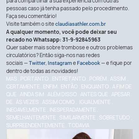
para compartilhar a sua experiência com outras
pessoas caso já tenha passado pelo procedimento.
Faça seu comentário!
Visite também o site
claudiasathler.com.br
A qualquer momento, você pode deixar seu
recado no Whatsapp: 31-9-92845963
Quer saber mais sobre trombose e outros problemas
circulatórios? Então siga-nos nas redes
sociais —
,
e
— e fique por
Twitter
Instagram
Facebook
dentro de todas as novidades!
MAS . PORTANTO . ENTRETANTO . PORÉM . ASSIM .
CERTAMENTE . ENFIM . ENTÃO . ENQUANTO . A FIM DE
QUE . AINDA SIM . ALÉM DISSO . ANTES QUE . APESAR
DE . ÀS VEZES . ASSIM COMO . IGUALMENTE .
INEGAVELMENTE . INESPERADAMENTE .
SEMELHANTEMENTE . SIMILARMENTE . SOBRETUDO .
SURPREENDENTEMENTE . TODAVIA