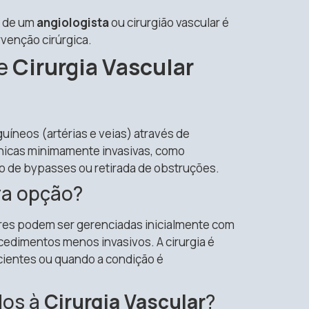
o de um
angiologista
ou cirurgião vascular é
venção cirúrgica.
re
Cirurgia Vascular
uíneos (artérias e veias) através de
nicas minimamente invasivas, como
ção de bypasses ou retirada de obstruções.
ra opção?
res podem ser gerenciadas inicialmente com
edimentos menos invasivos. A cirurgia é
ientes ou quando a condição é
dos à
Cirurgia Vascular
?