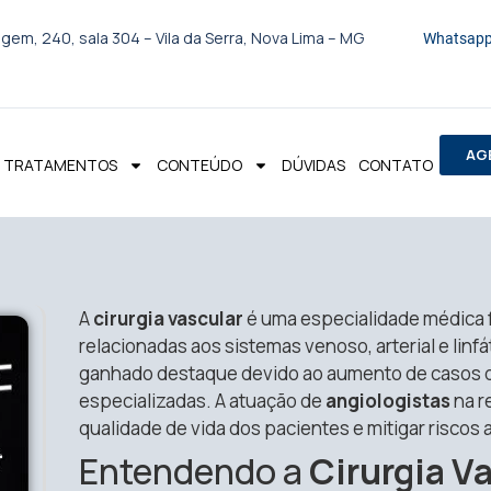
gem, 240, sala 304 – Vila da Serra, Nova Lima – MG
Whatsapp
AG
TRATAMENTOS
CONTEÚDO
DÚVIDAS
CONTATO
A
cirurgia vascular
é uma especialidade médica 
relacionadas aos sistemas venoso, arterial e linf
ganhado destaque devido ao aumento de casos 
especializadas. A atuação de
angiologistas
na r
qualidade de vida dos pacientes e mitigar riscos
Entendendo a
Cirurgia V