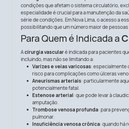
condições que afetam o sistema circulatório, exc
especialidade é crucial para a manutenção da sa
série de condições. Em Nova Lima, o acesso a es
possibilitando que um número maior de pessoas 
Para Quem é Indicada a
C
A
cirurgia vascular
é indicada para pacientes qu
incluindo, mas não se limitando a:
Varizes e veias varicosas
: especialmente
risco para complicações como úlceras ven
Aneurismas arteriais
: particularmente aqu
potencialmente fatal.
Estenose arterial
: que pode levar à claudi
amputação.
Trombose venosa profunda
: para preve
pulmonar.
Insuficiência venosa crônica
: quando há 