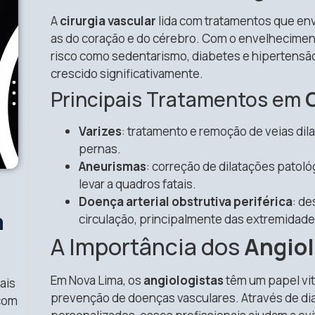
A
cirurgia vascular
lida com tratamentos que env
as do coração e do cérebro. Com o envelhecimen
risco como sedentarismo, diabetes e hipertens
crescido significativamente.
Principais Tratamentos em
C
Varizes
: tratamento e remoção de veias dil
pernas.
Aneurismas
: correção de dilatações patol
levar a quadros fatais.
Doença arterial obstrutiva periférica
: de
m
circulação, principalmente das extremidades
A Importância dos
Angiol
Em Nova Lima, os
angiologistas
têm um papel vi
ais
prevenção de doenças vasculares. Através de di
 com