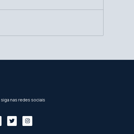
diminuir
o
volume.
 siga nas redes sociais