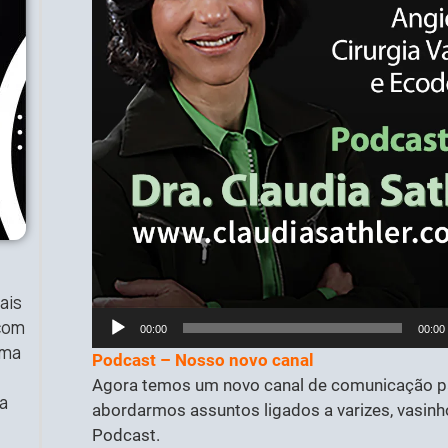
ais
Tocador
 com
00:00
00:00
de
uma
Podcast – Nosso novo canal
áudio
Agora temos um novo canal de comunicação p
a
abordarmos assuntos ligados a varizes, vasinho
Podcast.