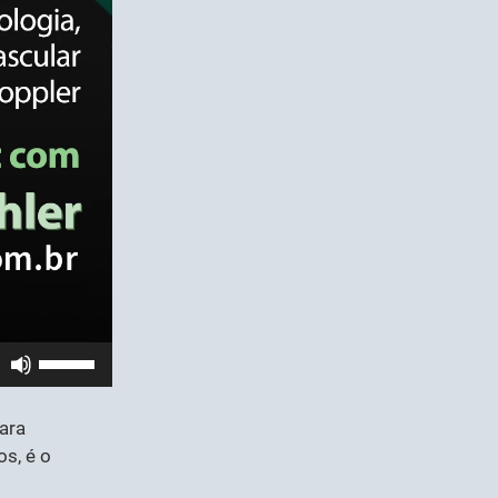
Use
as
setas
ara
para
s, é o
cima
ou