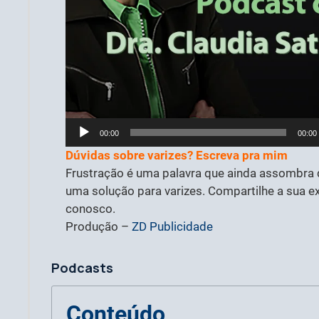
Tocador
00:00
00:00
de
Dúvidas sobre varizes? Escreva pra mim
áudio
Frustração é uma palavra que ainda assombr
uma solução para varizes. Compartilhe a sua e
conosco.
Produção –
ZD Publicidade
Podcasts
Conteúdo