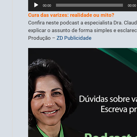
Tocador
00:00
00:00
de
Cura das varizes: realidade ou mito?
áudio
Confira neste podcast a especialista Dra. Claud
explicar o assunto de forma simples e esclare
Produção –
ZD Publicidade