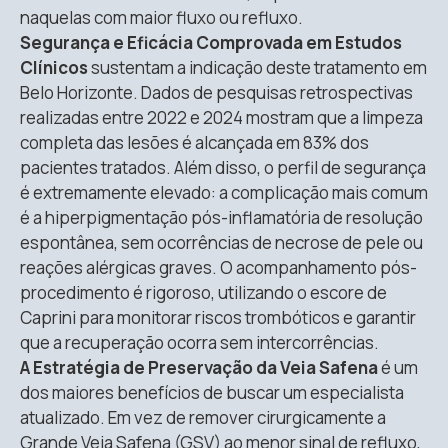
naquelas com maior fluxo ou refluxo
.
Segurança e Eficácia Comprovada em Estudos
Clínicos
sustentam a indicação deste tratamento em
Belo Horizonte.
Dados de pesquisas retrospectivas
realizadas entre 2022 e 2024 mostram que a limpeza
completa das lesões é alcançada em 83% dos
pacientes tratados
.
Além disso, o perfil de segurança
é extremamente elevado: a complicação mais comum
é a hiperpigmentação pós-inflamatória de resolução
espontânea, sem ocorrências de necrose de pele ou
reações alérgicas graves
.
O acompanhamento pós-
procedimento é rigoroso, utilizando o escore de
Caprini para monitorar riscos trombóticos e garantir
que a recuperação ocorra sem intercorrências
.
A Estratégia de Preservação da Veia Safena
é um
dos maiores benefícios de buscar um especialista
atualizado.
Em vez de remover cirurgicamente a
Grande Veia Safena (GSV) ao menor sinal de refluxo,