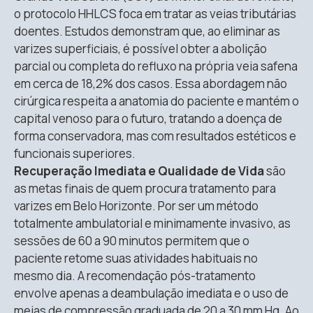
o protocolo HHLCS foca em tratar as veias tributárias
doentes
.
Estudos demonstram que, ao eliminar as
varizes superficiais, é possível obter a abolição
parcial ou completa do refluxo na própria veia safena
em cerca de 18,2% dos casos
.
Essa abordagem não
cirúrgica respeita a anatomia do paciente e mantém o
capital venoso para o futuro, tratando a doença de
forma conservadora, mas com resultados estéticos e
funcionais superiores
.
Recuperação Imediata e Qualidade de Vida
são
as metas finais de quem procura tratamento para
varizes em Belo Horizonte.
Por ser um método
totalmente ambulatorial e minimamente invasivo, as
sessões de 60 a 90 minutos permitem que o
paciente retome suas atividades habituais no
mesmo dia
.
A recomendação pós-tratamento
envolve apenas a deambulação imediata e o uso de
meias de compressão graduada de 20 a 30 mm Hg
.
Ao