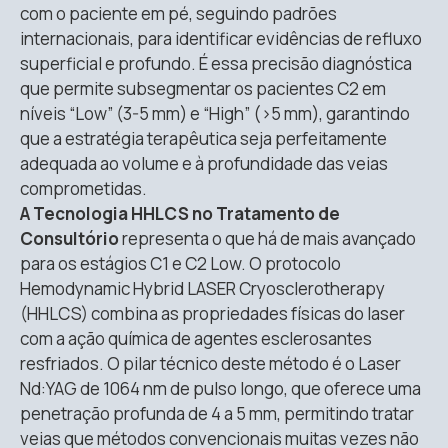
com o paciente em pé, seguindo padrões
internacionais, para identificar evidências de refluxo
superficial e profundo
.
É essa precisão diagnóstica
que permite subsegmentar os pacientes C2 em
níveis “Low” (3-5 mm) e “High” (>5 mm), garantindo
que a estratégia terapêutica seja perfeitamente
adequada ao volume e à profundidade das veias
comprometidas
.
A Tecnologia HHLCS no Tratamento de
Consultório
representa o que há de mais avançado
para os estágios C1 e C2 Low.
O protocolo
Hemodynamic Hybrid LASER Cryosclerotherapy
(HHLCS) combina as propriedades físicas do laser
com a ação química de agentes esclerosantes
resfriados
.
O pilar técnico deste método é o Laser
Nd:YAG de 1064 nm de pulso longo, que oferece uma
penetração profunda de 4 a 5 mm, permitindo tratar
veias que métodos convencionais muitas vezes não