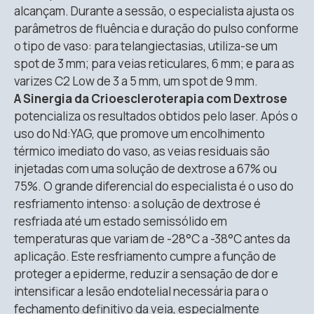
alcançam
.
Durante a sessão, o especialista ajusta os
parâmetros de fluência e duração do pulso conforme
o tipo de vaso: para telangiectasias, utiliza-se um
spot de 3 mm; para veias reticulares, 6 mm; e para as
varizes C2 Low de 3 a 5 mm, um spot de 9 mm
.
A Sinergia da Crioescleroterapia com Dextrose
potencializa os resultados obtidos pelo laser.
Após o
uso do Nd:YAG, que promove um encolhimento
térmico imediato do vaso, as veias residuais são
injetadas com uma solução de dextrose a 67% ou
75%
.
O grande diferencial do especialista é o uso do
resfriamento intenso: a solução de dextrose é
resfriada até um estado semissólido em
temperaturas que variam de -28°C a -38°C antes da
aplicação
.
Este resfriamento cumpre a função de
proteger a epiderme, reduzir a sensação de dor e
intensificar a lesão endotelial necessária para o
fechamento definitivo da veia, especialmente