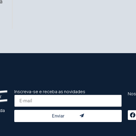
a
Inscreva-se e receba as novidades
Nos
 da
Enviar