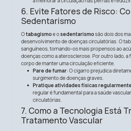
a melhorar a circulação nas pernas e reduzir
6. Evite Fatores de Risco: 
Sedentarismo
O
tabagismo
e o
sedentarismo
são dois dos mai
desenvolvimento de doenças circulatórias. O tab
sanguíneos, tornando-os mais propensos ao acúm
doenças como a aterosclerose. Por outro lado, a f
corpo de manter uma circulação eficiente.
Pare de fumar
: O cigarro prejudica direta
surgimento de doenças graves.
Pratique atividades físicas regularment
regular é fundamental para a saúde vascula
circulatórias.
7. Como a Tecnologia Está 
Tratamento Vascular