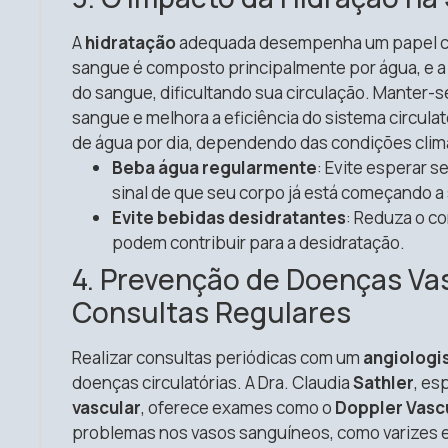
A
hidratação
adequada desempenha um papel cru
sangue é composto principalmente por água, e 
do sangue, dificultando sua circulação. Manter-se
sangue e melhora a eficiência do sistema circula
de água por dia, dependendo das condições climáti
Beba água regularmente
: Evite esperar s
sinal de que seu corpo já está começando a 
Evite bebidas desidratantes
: Reduza o c
podem contribuir para a desidratação.
4. Prevenção de Doenças Va
Consultas Regulares
Realizar consultas periódicas com um
angiologi
doenças circulatórias. A Dra. Claudia
Sathler
, es
vascular
, oferece exames como o
Doppler Vasc
problemas nos vasos sanguíneos, como varizes e 