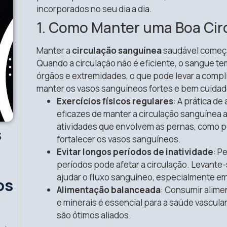
incorporados no seu dia a dia.
1. Como Manter uma Boa Cir
Manter a
circulação sanguínea
saudável começa
Quando a circulação não é eficiente, o sangue te
órgãos e extremidades, o que pode levar a compli
manter os vasos sanguíneos fortes e bem cuidad
Exercícios físicos regulares
: A prática de
eficazes de manter a circulação sanguínea a
atividades que envolvem as pernas, como ped
s
fortalecer os vasos sanguíneos.
Evitar longos períodos de inatividade
: P
períodos pode afetar a circulação. Levant
ajudar o fluxo sanguíneo, especialmente em
os
Alimentação balanceada
: Consumir alimen
e minerais é essencial para a saúde vascula
são ótimos aliados.