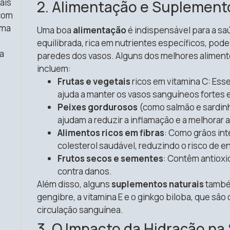
ais
2. Alimentação e Suplement
 com
uma
Uma boa
alimentação
é indispensável para a sa
equilibrada, rica em nutrientes específicos, pode 
a
paredes dos vasos. Alguns dos melhores aliment
incluem:
Frutas e vegetais
ricos em vitamina C: Ess
ajuda a manter os vasos sanguíneos fortes e
Peixes gordurosos
(como salmão e sardin
ajudam a reduzir a inflamação e a melhorar a
Alimentos ricos em fibras
: Como grãos int
colesterol saudável, reduzindo o risco de e
Frutos secos e sementes
: Contêm antiox
contra danos.
Além disso, alguns
suplementos naturais
também
gengibre, a vitamina E e o ginkgo biloba, que s
circulação sanguínea.
3. O Impacto da Hidração na