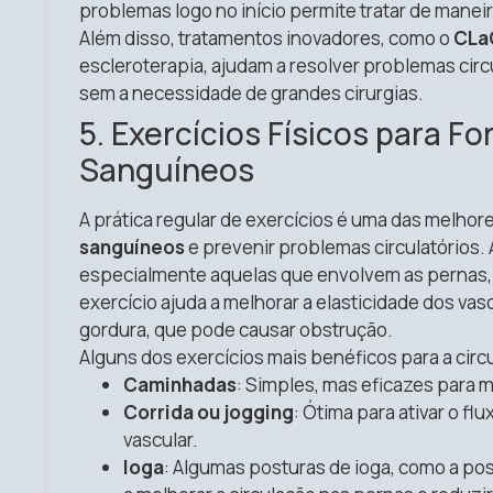
problemas logo no início permite tratar de manei
Além disso, tratamentos inovadores, como o
CLa
escleroterapia, ajudam a resolver problemas circ
sem a necessidade de grandes cirurgias.
5. Exercícios Físicos para Fo
Sanguíneos
A prática regular de exercícios é uma das melhor
sanguíneos
e prevenir problemas circulatórios. 
especialmente aquelas que envolvem as pernas, s
exercício ajuda a melhorar a elasticidade dos va
gordura, que pode causar obstrução.
Alguns dos exercícios mais benéficos para a circ
Caminhadas
: Simples, mas eficazes para m
Corrida ou jogging
: Ótima para ativar o f
vascular.
Ioga
: Algumas posturas de ioga, como a po