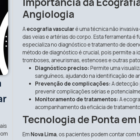
Importância da Ecografia
Angiologia
A
ecografia vascular
é uma técnica não invasiva 
das veias e artérias do corpo. Esta ferramenta é
especializa no diagnóstico e tratamento de doenç
método de diagnóstico é crucial, pois permite a 
tromboses, aneurismas, estenoses e outras pato
Diagnóstico preciso:
Permite uma visualiz
sanguíneos, ajudando na identificação de a
a
Prevenção de complicações:
A detecção 
prevenir complicações sérias e potencialme
ar
Monitoramento de tratamentos:
A ecogra
acompanhamento da eficácia de tratamentos
Tecnologia de Ponta em
ais
 com
Em
Nova Lima
, os pacientes podem contar com 