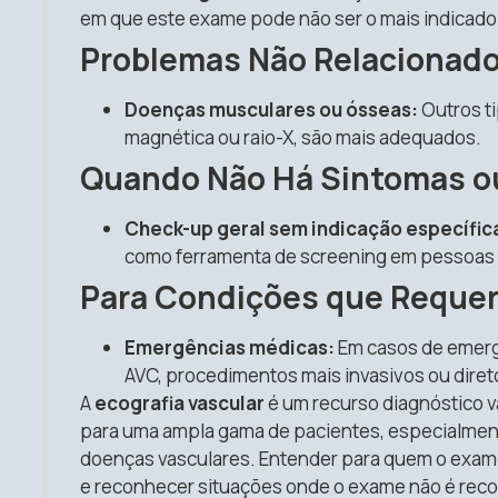
em que este exame pode não ser o mais indicado
Problemas Não Relacionad
Doenças musculares ou ósseas:
Outros t
magnética ou raio-X, são mais adequados.
Quando Não Há Sintomas ou
Check-up geral sem indicação específic
como ferramenta de screening em pessoas s
Para Condições que Requer
Emergências médicas:
Em casos de emerg
AVC, procedimentos mais invasivos ou dire
A
ecografia vascular
é um recurso diagnóstico v
para uma ampla gama de pacientes, especialmen
doenças vasculares. Entender para quem o exame
e reconhecer situações onde o exame não é rec