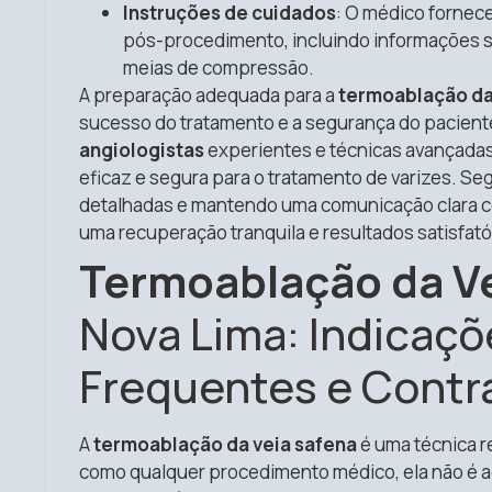
Instruções de cuidados
: O médico fornec
pós-procedimento, incluindo informações so
meias de compressão.
A preparação adequada para a
termoablação da
sucesso do tratamento e a segurança do pacient
angiologistas
experientes e técnicas avançada
eficaz e segura para o tratamento de varizes. S
detalhadas e mantendo uma comunicação clara 
uma recuperação tranquila e resultados satisfató
Termoablação da V
Nova Lima: Indicaçõ
Frequentes e Contr
A
termoablação da veia safena
é uma técnica r
como qualquer procedimento médico, ela não é a