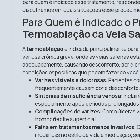
para quem é indicado esse tratamento, responde
discutiremos em quais situações esse procedim
Para Quem é Indicado o 
Termoablação da Veia S
A
termoablação
é indicada principalmente para 
venosa crônica grave, onde as veias safenas est
adequadamente, causando desconforto, dor e pr
condições específicas que podem fazer de você
Varizes visíveis e dolorosas
: Pacientes co
frequentemente causam dor e desconforto
Sintomas de insuficiência venosa
: Inclu
especialmente após períodos prolongados 
Complicações de varizes
: Como úlceras 
tromboflebite superficial.
Falha em tratamentos menos invasivos
: 
mudanças no estilo de vida e medicação, sem