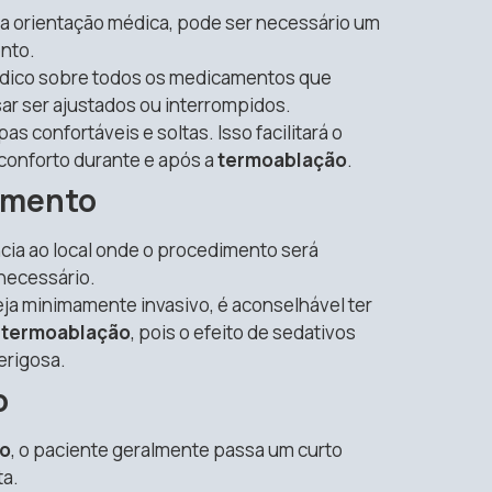
da orientação médica, pode ser necessário um
nto.
médico sobre todos os medicamentos que
r ser ajustados ou interrompidos.
as confortáveis e soltas. Isso facilitará o
 conforto durante e após a
termoablação
.
imento
ia ao local onde o procedimento será
snecessário.
ja minimamente invasivo, é aconselhável ter
a
termoablação
, pois o efeito de sedativos
erigosa.
o
o
, o paciente geralmente passa um curto
ta.