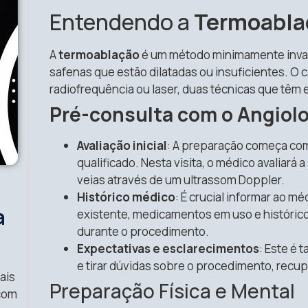
Entendendo a
Termoabla
A
termoablação
é um método minimamente invasiv
safenas que estão dilatadas ou insuficientes. O 
radiofrequência ou laser, duas técnicas que têm 
Pré-consulta com o Angiol
Avaliação inicial
: A preparação começa co
qualificado. Nesta visita, o médico avaliará
veias através de um ultrassom Doppler.
Histórico médico
: É crucial informar ao 
a
existente, medicamentos em uso e histórico 
durante o procedimento.
a
Expectativas e esclarecimentos
: Este é
e tirar dúvidas sobre o procedimento, recu
ais
Preparação Física e Mental
 com