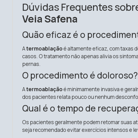
Dúvidas Frequentes sobr
Veia Safena
Quão eficaz é o procedimen
A
termoablação
é altamente eficaz, com taxas 
casos. O tratamento não apenas alivia os sinto
pernas.
O procedimento é doloroso?
A
termoablação
é minimamente invasiva e geralm
dos pacientes relata pouco ou nenhum desconfo
Qual é o tempo de recupera
Os pacientes geralmente podem retomar suas ati
seja recomendado evitar exercícios intensos e 