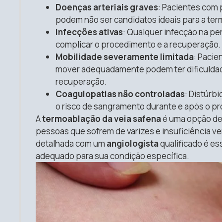
Doenças arteriais graves
: Pacientes com p
podem não ser candidatos ideais para a te
Infecções ativas
: Qualquer infecção na per
complicar o procedimento e a recuperação.
Mobilidade severamente limitada
: Paci
mover adequadamente podem ter dificuldade
recuperação.
Coagulopatias não controladas
: Distúrb
o risco de sangramento durante e após o p
A
termoablação da veia safena
é uma opção de 
pessoas que sofrem de varizes e insuficiência v
detalhada com um
angiologista
qualificado é es
adequado para sua condição específica.