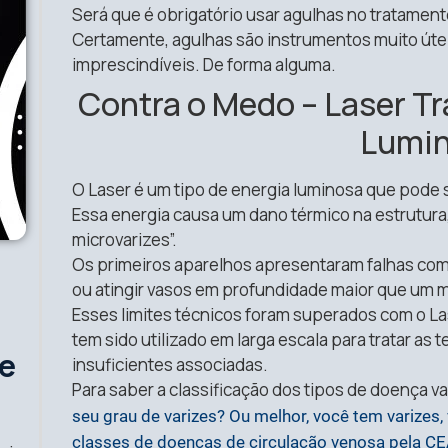
Será que é obrigatório usar agulhas no tratamen
Certamente, agulhas são instrumentos muito útei
imprescindíveis. De forma alguma.
Contra o Medo – Laser 
Lumi
O Laser é um tipo de energia luminosa que pode 
Essa energia causa um dano térmico na estrutura
microvarizes”.
Os primeiros aparelhos apresentaram falhas com
ou atingir vasos em profundidade maior que um m
Esses limites técnicos foram superados com o La
tem sido utilizado em larga escala para tratar as t
ue
insuficientes associadas.
Para saber a classificação dos tipos de doença v
seu grau de varizes? Ou melhor, você tem varizes,
classes de doenças de circulação venosa pela C