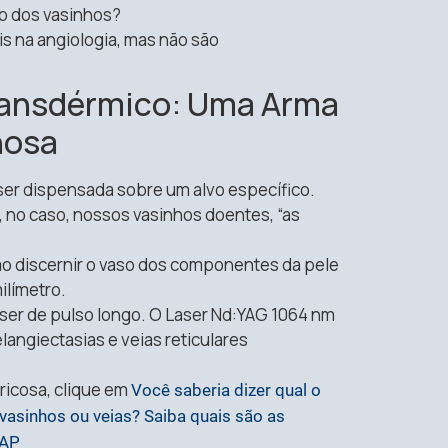
to dos vasinhos?
s na angiologia, mas não são
Transdérmico: Uma Arma
nosa
ser dispensada sobre um alvo específico.
, no caso, nossos vasinhos doentes, “as
o discernir o vaso dos componentes da pele
ilímetro.
ser de pulso longo. O Laser Nd:YAG 1064 nm
elangiectasias e veias reticulares
aricosa, clique em
Você saberia dizer qual o
 vasinhos ou veias? Saiba quais são as
EAP