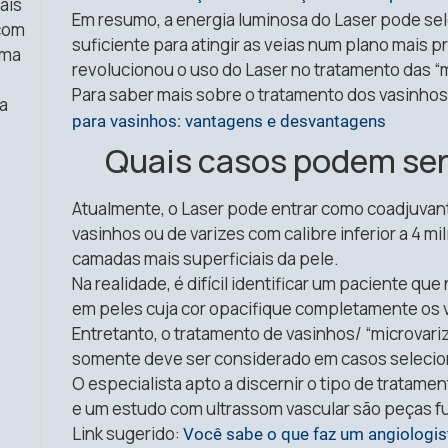
ais
Em resumo, a energia luminosa do Laser pode sele
 com
suficiente para atingir as veias num plano mais 
uma
revolucionou o uso do Laser no tratamento das “m
Para saber mais sobre o tratamento dos vasinhos 
a
para vasinhos: vantagens e desvantagens
Quais casos podem ser
Atualmente, o Laser pode entrar como coadjuvan
vasinhos ou de varizes com calibre inferior a 4 m
camadas mais superficiais da pele.
Na realidade, é difícil identificar um paciente que
em peles cuja cor opacifique completamente os 
Entretanto, o tratamento de vasinhos/ “microvar
somente deve ser considerado em casos seleci
O especialista apto a discernir o tipo de tratamen
e um estudo com ultrassom vascular são peças f
Link sugerido:
Você sabe o que faz um angiologis