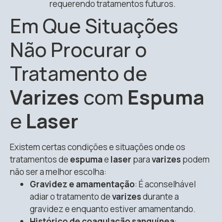
requerendo tratamentos futuros.
Em Que Situações
Não Procurar o
Tratamento de
Varizes
com
Espuma
e
Laser
Existem certas condições e situações onde os
tratamentos de
espuma
e
laser
para
varizes
podem
não ser a melhor escolha:
Gravidez e amamentação
: É aconselhável
adiar o tratamento de
varizes
durante a
gravidez e enquanto estiver amamentando.
Histórico de coagulação sanguínea
: