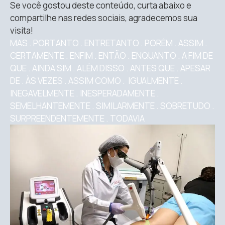
Se você gostou deste conteúdo, curta abaixo e
compartilhe nas redes sociais, agradecemos sua
visita!
MAS . PORTANTO . ENTRETANTO . PORÉM . ASSIM .
CERTAMENTE . ENFIM . ENTÃO . ENQUANTO . A FIM DE
QUE . AINDA SIM . ALÉM DISSO . ANTES QUE . APESAR
DE . ÀS VEZES . ASSIM COMO . IGUALMENTE .
INEGAVELMENTE . INESPERADAMENTE .
SEMELHANTEMENTE . SIMILARMENTE . SOBRETUDO .
SURPREENDENTEMENTE . TODAVIA