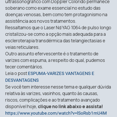
ultrassonográfico com Doppler Colorido permanece
soberano como exame essencial no estudo das
doenças venosas, bem como tem protagonismo na
assistência aos novos tratamentos.
Ressaltamos que o Laser Nd YAG 1064 de pulso longo
cristalizou-se como a opção mais adequada para a
escleroterapia transdérmica das telangiectasias e
veias reticulares.
Outro assunto efervescente é o tratamento de
varizes com espuma, a respeito do qual, pudemos
tecer comentários.
Leia o post
ESPUMA-VARIZES VANTAGENS E
DESVANTAGENS
Se você tem interesse nesse tema e qualquer dúvida
relativa às varizes, vasinhos, quanto às causas,
riscos, complicações e ao tratamento avançado
disponível hoje,
clique no link abaixo e assista!
https://www.youtube.com/watch?v=lSoRsb1mU4M