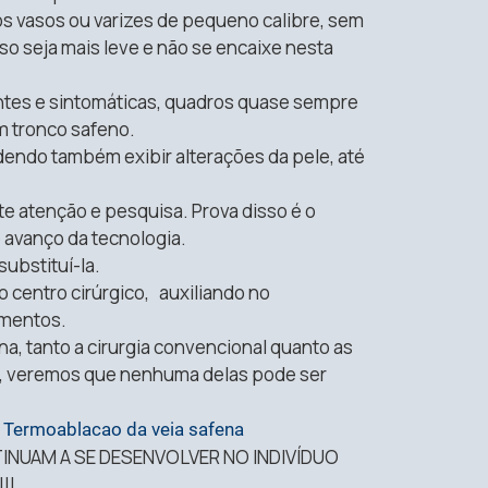
os vasos ou varizes de pequeno calibre, sem
aso seja mais leve e não se encaixe nesta
ntes e sintomáticas, quadros quase sempre
m tronco safeno.
endo também exibir alterações da pele, até
te atenção e pesquisa. Prova disso é o
 avanço da tecnologia.
substituí-la.
o centro cirúrgico, auxiliando no
imentos.
na, tanto a cirurgia convencional quanto as
 veremos que nenhuma delas pode ser
r
Termoablacao da veia safena
ONTINUAM A SE DESENVOLVER NO INDIVÍDUO
!!