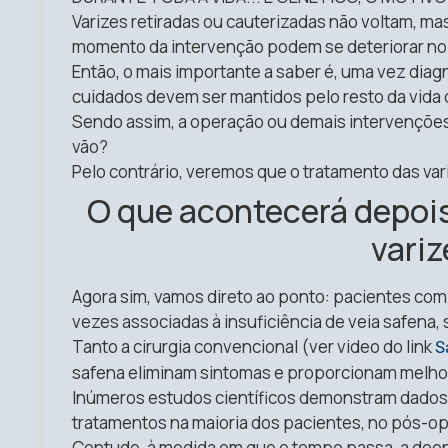
Varizes retiradas ou cauterizadas não voltam, m
momento da intervenção podem se deteriorar no
Então, o mais importante a saber é, uma vez diag
cuidados devem ser mantidos pelo resto da vida 
Sendo assim, a operação ou demais intervenções
vão?
Pelo contrário, veremos que o tratamento das vari
O que acontecerá depoi
vari
Agora sim, vamos direto ao ponto: pacientes com 
vezes associadas à insuficiência de veia safena,
Tanto a cirurgia convencional (ver video do link
S
safena eliminam sintomas e proporcionam melhora
Inúmeros estudos científicos demonstram dados 
tratamentos na maioria dos pacientes, no pós-op
Contudo, à medida em que o tempo passa, a doen