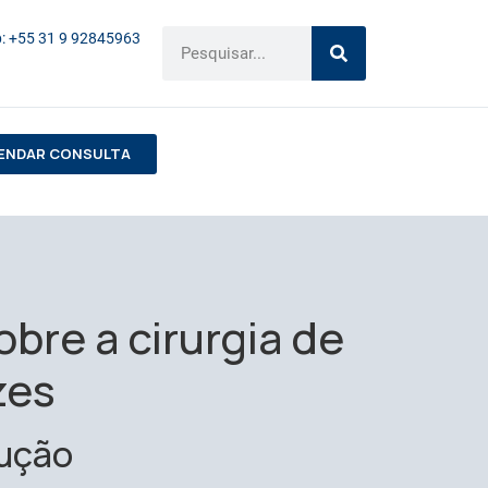
: +55 31 9 92845963
ENDAR CONSULTA
bre a cirurgia de
zes
dução