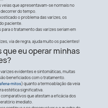
as veias que apresentavam-se normais no
 decorrer do tempo.
nosticado o problema das varizes, os
do paciente.
 para o tratamento das varizes seriam em
zes, via de regra, ajuda muito os pacientes!
s que eu operar minhas
zes?
varizes evidentes e sintomáticas, muitas
 são beneficiados com o tratamento.
) quanto a termoablação da veia
afena-mitos
 estética significativa.
comparativos que atestam a eficácia dos
eratório imediato.
ça continua a se desenvolver e o quadro do