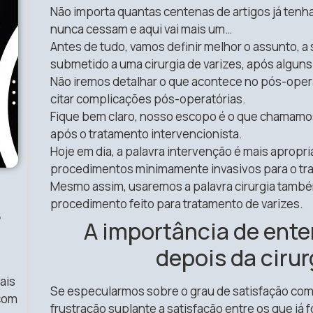
Não importa quantas centenas de artigos já tenh
nunca cessam e aqui vai mais um…
Antes de tudo, vamos definir melhor o assunto, a
submetido a uma cirurgia de varizes, após algun
Não iremos detalhar o que acontece no pós-opera
citar complicações pós-operatórias.
Fique bem claro, nosso escopo é o que chamamos 
após o tratamento intervencionista.
Hoje em dia, a palavra intervenção é mais apropria
procedimentos minimamente invasivos para o tra
Mesmo assim, usaremos a palavra cirurgia també
procedimento feito para tratamento de varizes.
r
A importância de ent
depois da cirur
ais
Se especularmos sobre o grau de satisfação com a
 com
frustração suplante a satisfação entre os que já