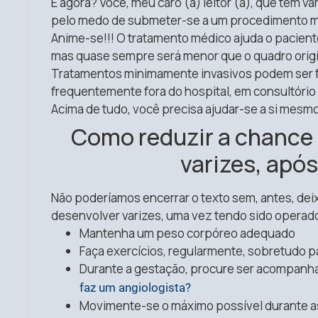
E agora? Você, meu caro (a) leitor (a), que tem v
pelo medo de submeter-se a um procedimento mé
Anime-se!!! O tratamento médico ajuda o paciente
mas quase sempre será menor que o quadro origi
Tratamentos minimamente invasivos podem ser fe
frequentemente fora do hospital, em consultório o
Acima de tudo, você precisa ajudar-se a si mesmo
Como reduzir a chance
varizes, após
Não poderíamos encerrar o texto sem, antes, dei
desenvolver varizes, uma vez tendo sido operado
Mantenha um peso corpóreo adequado
Faça exercícios, regularmente, sobretudo p
Durante a gestação, procure ser acompanha
faz um angiologista?
Movimente-se o máximo possível durante as