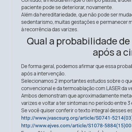
paciente pode se deteriorar, novamente.
Além da hereditariedade, que não pode ser mudad
sedentarismo, muitas gestações e permanecer mu
à recorrência das varizes.
Qual a probabilidade de e
após a ci
De forma geral, podemos afirmar que essa proba
após a intervenção.
Selecionamos 2 importantes estudos sobre o que
convencional e da termoablação com LASER da ve
Ambos demonstram que aproximadamente metade
varizes e voltar a ter sintomas no período entre 
Se você quiser conferir o texto integral desses es
http://www.jvascsurg.org/article/S0741-5214(0
http://www.ejves.com/article/S1078-5884(15)0