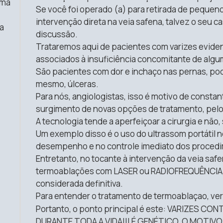
uma
Se você foi operado (a) para retirada de pequen
intervenção direta na veia safena, talvez o seu c
a
discussão.
Trataremos aqui de pacientes com varizes evide
associados à insuficiência concomitante de algu
São pacientes com dor e inchaço nas pernas, pod
mesmo, úlceras.
Para nós, angiologistas, isso é motivo de constan
surgimento de novas opções de tratamento, pelo
A tecnologia tende a aperfeiçoar a cirurgia e não, 
Um exemplo disso é o uso do ultrassom portátil n
desempenho e no controle imediato dos proced
Entretanto, no tocante à intervenção da veia safe
termoablações com LASER ou RADIOFREQUÊNCIA,
considerada definitiva.
Para entender o tratamento de termoablaçao, ve
Portanto, o ponto principal é este: VARIZES C
DURANTE TODA A VIDA!!! É GENÉTICO, O MOTIVO!