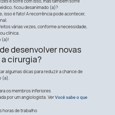
arizes e sofre com isso, mas também sofre
dico, ficou desanimado (a)?
, isso é fato! A recorrência pode acontecer,
nal.
itos várias vezes, conforme a necessidade,
u clínica.
 (a)!
 de desenvolver novas
 a cirurgia?
xar algumas dicas para reduzir a chance de
 (a).
ara os membros inferiores
da por um angiologista. Ver
Você sabe o que
 horas de trabalho